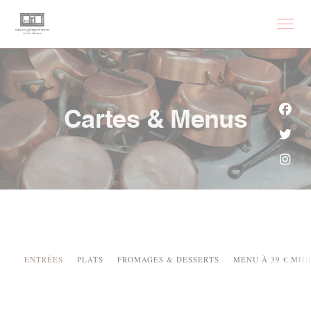
Personnalisation de vos choix en matière de cookies
Cartes & Menus
Face
Twit
Inst
ENTRÉES
PLATS
FROMAGES & DESSERTS
MENU À 39 € MIDI