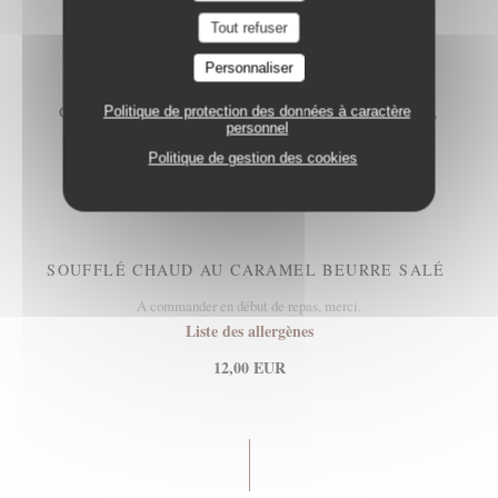
Tout refuser
12,00 EUR
Personnaliser
GLACES ET SORBETS, UNE GLACE À PARIS,
Politique de protection des données à caractère
personnel
EMMANUEL RYON MOF GLACIER
Liste des allergènes
Politique de gestion des cookies
12,00 EUR
SOUFFLÉ CHAUD AU CARAMEL BEURRE SALÉ
A commander en début de repas, merci.
Liste des allergènes
12,00 EUR