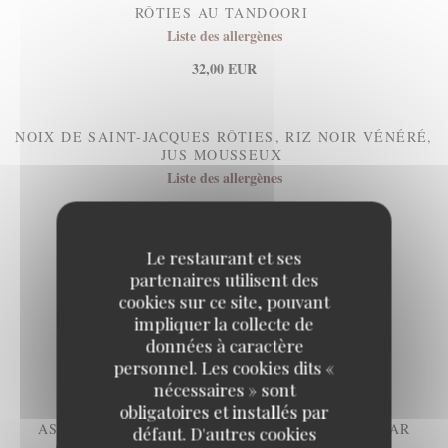
RÔTIES AU TANDOORI
Liste des allergènes
32,00 EUR
NOIX DE SAINT-JACQUES RÔTIES, RIZ NOIR VÉNÉRÉ,
JUS MOUSSEUX
Liste des allergènes
32,00 EUR
Le restaurant et ses
partenaires utilisent des
cookies sur ce site, pouvant
impliquer la collecte de
données à caractère
FROMAGES & DESSERTS
personnel. Les cookies dits «
nécessaires » sont
obligatoires et installés par
ASSIETTE DE 3 FROMAGES SÉLECTIONNÉS PAR
défaut. D'autres cookies
CLÉMENT BROSSAULT DE LA FROMAGERIE