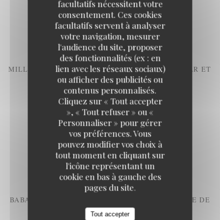
facultatifs nécessitent votre
GONCOURT, SALADE VERTE
consentement. Ces cookies
Liste des allergènes
facultatifs servent à analyser
12,00 EUR
votre navigation, mesurer
l'audience du site, proposer
des fonctionnalités (ex : en
lien avec les réseaux sociaux)
MILLE FEUILLE À LA VANILLE DE MADAGASCAR ET
CARAMEL AU BEURRE SALÉ
ou afficher des publicités ou
Liste des allergènes
contenus personnalisés.
Cliquez sur « Tout accepter
12,00 EUR
», « Tout refuser » ou «
Personnaliser » pour gérer
vos préférences. Vous
TARTE TATIN, CRÈME FRAÎCHE D'ISIGNY
pouvez modifier vos choix à
Liste des allergènes
tout moment en cliquant sur
l'icône représentant un
12,00 EUR
cookie en bas à gauche des
pages du site.
BABA AU RHUM, ANANAS INFUSÉ À LA VANILLE DE
MADAGASCAR
Tout accepter
Liste des allergènes