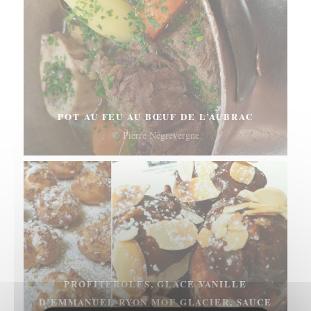
POT AU FEU AU BŒUF DE L’AUBRAC
© Pierre Négrevergne
PROFITEROLES, GLACE VANILLE
D’EMMANUEL RYON MOF GLACIER, SAUCE