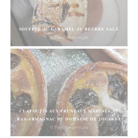
SOUFFLÉ AU CARAMEL AU BEURRE SALÉ
© Pierre Négrevergne
CLAFOUTIS AUX PRUNEAUX MARINÉS AU
BAS-ARMAGNAC DU DOMAINE DE JOUANDA
© Pierre Négrevergne