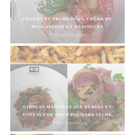
FRAISES ET FRAMBOISES, CRÈME DE
MASCARPONE ET MERINGUES
© Pierre Négrevergne
GIROLES MARINÉES AUX HERBES ET
COPEAUX DE BŒUF POLMARD SÉCHÉ
© Pierre Négrevergne