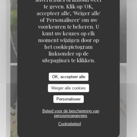
te geven. Klik op 'OK,
accepteer alle', 'Weiger alle'
of 'Personaliseer' om uw
voorkeuren te beheren. U
kunt uw keuzes op elk
moment wijzigen door op
RIZ AU LAIT, CARAMEL AU BEURRE SALÉ
het cookiepictogram
linksonder op de
© Pierre Négrevergne
sitepagina's te klikken.
OK, accepteer alle
Weiger alle cookies
Personaliseer
Beleid voor de bescherming van
persoonsgegevens
Cookiebeleid
TARTE DE BŒUF POLMARD