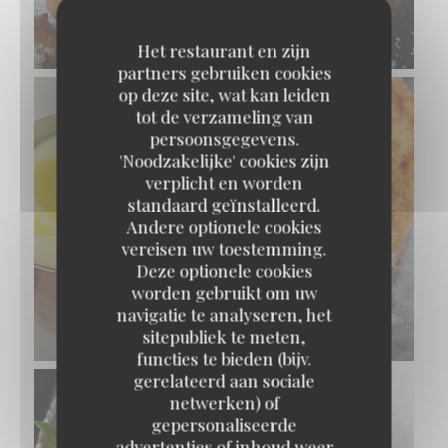
CHOCOLAT
© Pierre Négrevergne
Het restaurant en zijn
partners gebruiken cookies
op deze site, wat kan leiden
tot de verzameling van
persoonsgegevens.
'Noodzakelijke' cookies zijn
verplicht en worden
standaard geïnstalleerd.
Andere optionele cookies
vereisen uw toestemming.
Deze optionele cookies
SOLE DE PETITS BATEAUX FRANÇAIS
worden gebruikt om uw
POÊLÉE MEUNIÈRE, POMME PURÉE
navigatie te analyseren, het
© Pierre Négrevergne
sitepubliek te meten,
functies te bieden (bijv.
gerelateerd aan sociale
netwerken) of
gepersonaliseerde
advertenties of inhoud weer