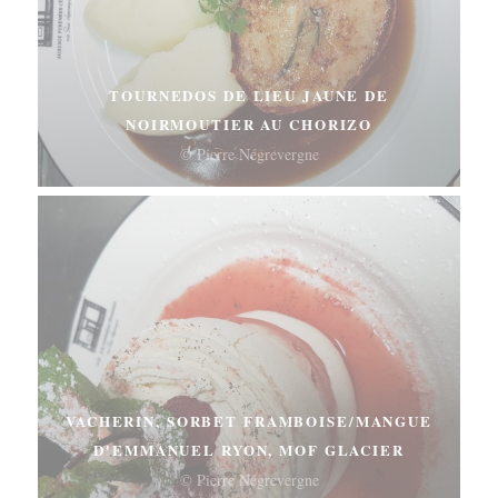
TOURNEDOS DE LIEU JAUNE DE
NOIRMOUTIER AU CHORIZO
© Pierre Négrevergne
VACHERIN, SORBET FRAMBOISE/MANGUE
D'EMMANUEL RYON, MOF GLACIER
© Pierre Négrevergne