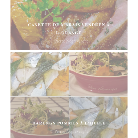
CANETTE DU MARAIS VENDÉEN À
L'ORANGE
© Pierre Négrevergne
HARENGS POMMES À L'HUILE
© Pierre Négrevergne