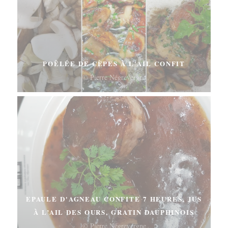
POÊLÉE DE CÈPES À L'AIL CONFIT
© Pierre Négrevergne
EPAULE D'AGNEAU CONFITE 7 HEURES, JUS
À L’AIL DES OURS, GRATIN DAUPHINOIS
© Pierre Négrevergne