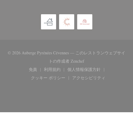
© 2026 Auberge Pyrénées Cévennes — このレストランウェブサイ
((新しいウィンドウで開き
トの作成者
Zenchef
免責
利用規約
個人情報保護方針
((新しいウィンドウで開きます))
((新しいウィンドウで開きます))
((新しいウィンドウで開き
クッキー ポリシー
アクセシビリティ
((新しいウィンドウで開きます))
((新しいウィンドウで開