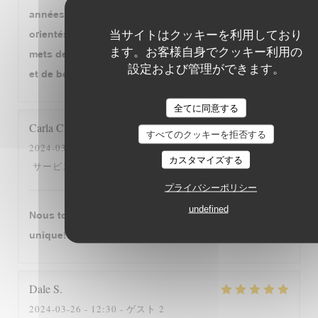
années... Jolie carte avec des grands classiques
当サイトはクッキーを利用しており
orientés vers le Sud Ouest, ample carte des vins,
ます。お客様自身でクッキー利用の
mets de qualité, bien préparés et personnel aimable
設定および管理ができます。
et de bon conseil. Tout cela est déjà très généreux!
全てに同意する
Carla
C
すべてのクッキーを拒否する
2024-03-28
- 19:00 - ゲスト 4
カスタマイズする
5
/5
5
/5
5
/5
5
/5
サービス
:
雰囲気
:
メニュー
:
品質-価格
:
プライバシーポリシー
undefined
Nous tombons amourex de cette restaurant. C‘est
unique!
Dale
S
2024-03-26
- 12:30 - ゲスト 2