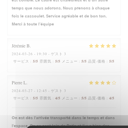
est comblé. Le cadre est chaleureux et d’un autre
temps que nous adorons. Nous prenons à chaque
fois le cassoulet. Service agréable et de bon ton.
Merci à toute l’équipe
Jérémie
B
2024-03-26
- 19:30 - ゲスト 3
5
/5
5
/5
5
/5
5
/5
サービス
:
雰囲気
:
メニュー
:
品質-価格
:
Pierre
L
2024-03-27
- 12:45 - ゲスト 3
5
/5
4
/5
5
/5
4
/5
サービス
:
雰囲気
:
メニュー
:
品質-価格
:
On est dès l'arrivée transporté dans le temps et dans
l'espace. On se sent loin de Paris et il y a bien des