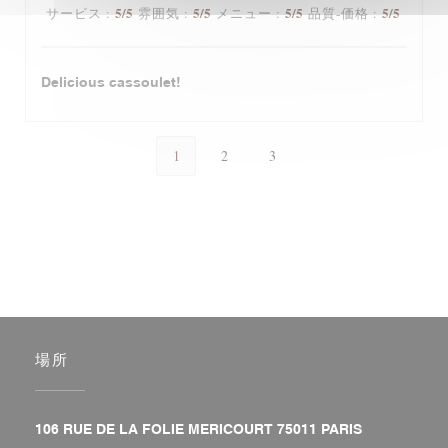
5
/5
5
/5
5
/5
5
/5
サービス
:
雰囲気
:
メニュー
:
品質-価格
:
Delicious cassoulet!
1
2
3
場所
((新しいウィ
106 RUE DE LA FOLIE MERICOURT 75011 PARIS