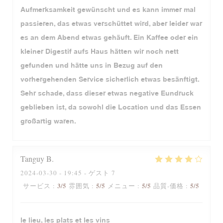
Aufmerksamkeit gewünscht und es kann immer mal
passieren, das etwas verschüttet wird, aber leider war
es an dem Abend etwas gehäuft. Ein Kaffee oder ein
kleiner Digestif aufs Haus hätten wir noch nett
gefunden und hätte uns in Bezug auf den
vorhergehenden Service sicherlich etwas besänftigt.
Sehr schade, dass dieser etwas negative Eundruck
geblieben ist, da sowohl die Location und das Essen
großartig waren.
Tanguy
B
2024-03-30
- 19:45 - ゲスト 7
3
/5
5
/5
5
/5
5
/5
サービス
:
雰囲気
:
メニュー
:
品質-価格
:
le lieu, les plats et les vins