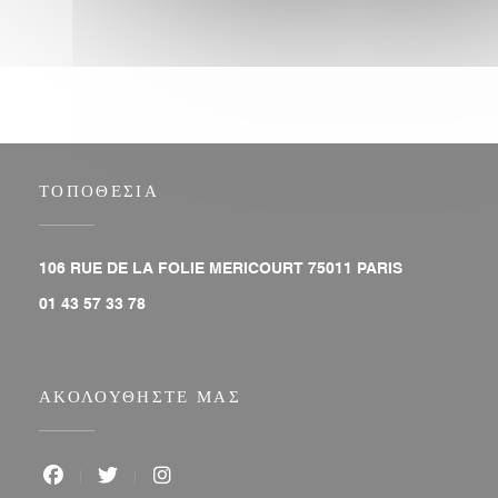
ΤΟΠΟΘΕΣΊΑ
((ανοίγει σε ν
106 RUE DE LA FOLIE MERICOURT 75011 PARIS
01 43 57 33 78
ΑΚΟΛΟΥΘΉΣΤΕ ΜΑΣ
Facebook ((ανοίγει σε νέο παράθυρο))
Twitter ((ανοίγει σε νέο παράθυρο))
Instagram ((ανοίγει σε νέο παράθυρο))