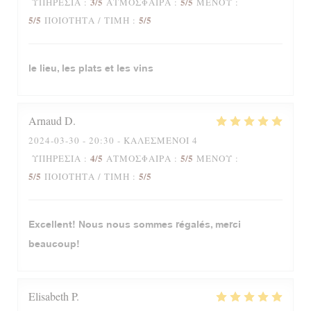
3
/5
5
/5
ΥΠΗΡΕΣΊΑ
:
ΑΤΜΌΣΦΑΙΡΑ
:
ΜΕΝΟΎ
:
5
/5
5
/5
ΠΟΙΌΤΗΤΑ / ΤΙΜΉ
:
le lieu, les plats et les vins
Arnaud
D
2024-03-30
- 20:30 - ΚΑΛΕΣΜΈΝΟΙ 4
4
/5
5
/5
ΥΠΗΡΕΣΊΑ
:
ΑΤΜΌΣΦΑΙΡΑ
:
ΜΕΝΟΎ
:
5
/5
5
/5
ΠΟΙΌΤΗΤΑ / ΤΙΜΉ
:
Excellent! Nous nous sommes régalés, merci
beaucoup!
Elisabeth
P