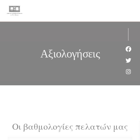
Πίνακας διαχείρισης "Μπισκότων" (Cookies)
Αξιολογήσεις
Face
Twit
Inst
Οι βαθμολογίες πελατών μας