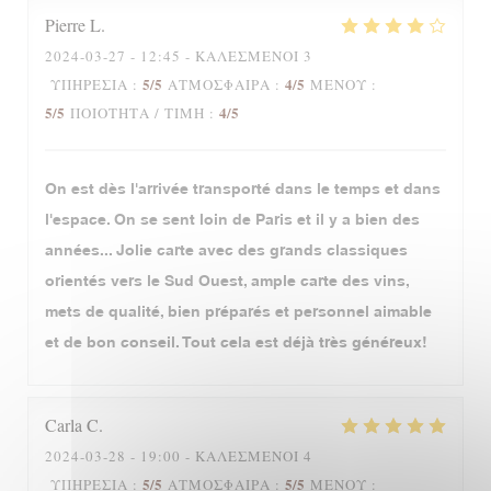
Pierre
L
2024-03-27
- 12:45 - ΚΑΛΕΣΜΈΝΟΙ 3
5
/5
4
/5
ΥΠΗΡΕΣΊΑ
:
ΑΤΜΌΣΦΑΙΡΑ
:
ΜΕΝΟΎ
:
5
/5
4
/5
ΠΟΙΌΤΗΤΑ / ΤΙΜΉ
:
On est dès l'arrivée transporté dans le temps et dans
l'espace. On se sent loin de Paris et il y a bien des
années... Jolie carte avec des grands classiques
orientés vers le Sud Ouest, ample carte des vins,
mets de qualité, bien préparés et personnel aimable
et de bon conseil. Tout cela est déjà très généreux!
Carla
C
2024-03-28
- 19:00 - ΚΑΛΕΣΜΈΝΟΙ 4
5
/5
5
/5
ΥΠΗΡΕΣΊΑ
:
ΑΤΜΌΣΦΑΙΡΑ
:
ΜΕΝΟΎ
: