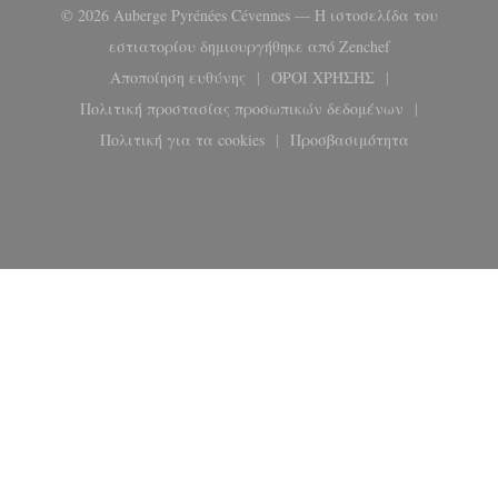
© 2026 Auberge Pyrénées Cévennes — Η ιστοσελίδα του
((ανοίγει σε ν
εστιατορίου δημιουργήθηκε από
Zenchef
Αποποίηση ευθύνης
ΌΡΟΙ ΧΡΉΣΗΣ
((ανοίγει σε νέο παράθυρο))
((ανοίγει σε νέο παρά
Πολιτική προστασίας προσωπικών δεδομένων
((ανοίγει σε νέο παράθυρο))
Πολιτική για τα cookies
Προσβασιμότητα
((ανοίγει σε νέο παράθυρο))
((ανοίγει σε νέο παρ