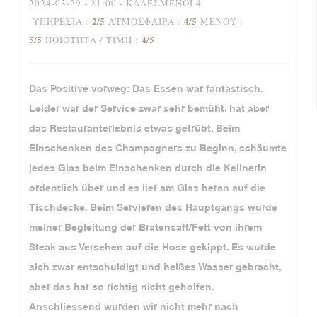
2024-03-29
- 21:00 - ΚΑΛΕΣΜΈΝΟΙ 4
2
/5
4
/5
ΥΠΗΡΕΣΊΑ
:
ΑΤΜΌΣΦΑΙΡΑ
:
ΜΕΝΟΎ
:
5
/5
4
/5
ΠΟΙΌΤΗΤΑ / ΤΙΜΉ
:
Das Positive vorweg: Das Essen war fantastisch.
Leider war der Service zwar sehr bemüht, hat aber
das Restauranterlebnis etwas getrübt. Beim
Einschenken des Champagners zu Beginn, schäumte
jedes Glas beim Einschenken durch die Kellnerin
ordentlich über und es lief am Glas heran auf die
Tischdecke. Beim Servieren des Hauptgangs wurde
meiner Begleitung der Bratensaft/Fett von ihrem
Steak aus Versehen auf die Hose gekippt. Es wurde
sich zwar entschuldigt und heißes Wasser gebracht,
aber das hat so richtig nicht geholfen.
Anschliessend wurden wir nicht mehr nach