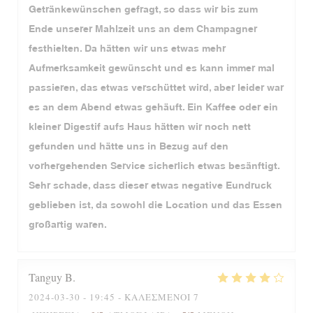
Getränkewünschen gefragt, so dass wir bis zum
Ende unserer Mahlzeit uns an dem Champagner
festhielten. Da hätten wir uns etwas mehr
Aufmerksamkeit gewünscht und es kann immer mal
passieren, das etwas verschüttet wird, aber leider war
es an dem Abend etwas gehäuft. Ein Kaffee oder ein
kleiner Digestif aufs Haus hätten wir noch nett
gefunden und hätte uns in Bezug auf den
vorhergehenden Service sicherlich etwas besänftigt.
Sehr schade, dass dieser etwas negative Eundruck
geblieben ist, da sowohl die Location und das Essen
großartig waren.
Tanguy
B
2024-03-30
- 19:45 - ΚΑΛΕΣΜΈΝΟΙ 7