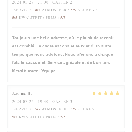
2024-03-29
- 21:00 - GASTEN 2
4
/5
5
/5
SERVICE
:
ATMOSFEER
:
KEUKEN
:
5
/5
5
/5
KWALITEIT / PRIJS
:
Toujours une belle adresse, où le plaisir de revenir
est comblé. Le cadre est chaleureux et d’un autre
temps que nous adorons. Nous prenons à chaque
fois le cassoulet. Service agréable et de bon ton.
Merci à toute l’équipe
Jérémie
B
2024-03-26
- 19:30 - GASTEN 3
5
/5
5
/5
SERVICE
:
ATMOSFEER
:
KEUKEN
:
5
/5
5
/5
KWALITEIT / PRIJS
: