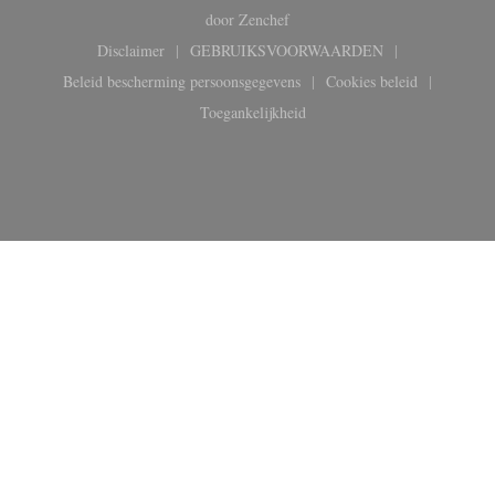
((opent in een nieuw venster))
door
Zenchef
Disclaimer
GEBRUIKSVOORWAARDEN
((opent in een nieuw venster))
((opent in een nieuw venster))
Beleid bescherming persoonsgegevens
Cookies beleid
((opent in een nieuw venster))
((opent in een ni
Toegankelijkheid
((opent in een nieuw venster))