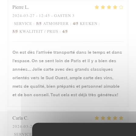
Pierre
L
2024-03-27
- 12:45 - GASTEN 3
5
/5
4
/5
SERVICE
:
ATMOSFEER
:
KEUKEN
:
5
/5
4
/5
KWALITEIT / PRIJS
:
On est dès l'arrivée transporté dans le temps et dans
l'espace. On se sent loin de Paris et il y a bien des
années... Jolie carte avec des grands classiques
orientés vers le Sud Ouest, ample carte des vins,
mets de qualité, bien préparés et personnel aimable
et de bon conseil. Tout cela est déjà très généreux!
Carla
C
2024-03-28
- 19:00 - GASTEN 4
5
/5
5
/5
SERVICE
:
ATMOSFEER
:
KEUKEN
: