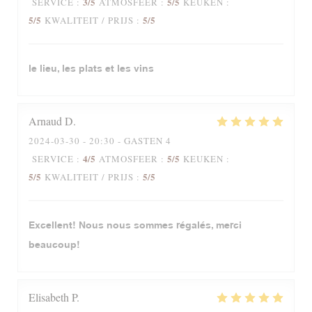
3
/5
5
/5
SERVICE
:
ATMOSFEER
:
KEUKEN
:
5
/5
5
/5
KWALITEIT / PRIJS
:
le lieu, les plats et les vins
Arnaud
D
2024-03-30
- 20:30 - GASTEN 4
4
/5
5
/5
SERVICE
:
ATMOSFEER
:
KEUKEN
:
5
/5
5
/5
KWALITEIT / PRIJS
:
Excellent! Nous nous sommes régalés, merci
beaucoup!
Elisabeth
P