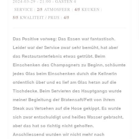
2024-03-29
- 21:00 - GASTEN 4
2
/5
4
/5
SERVICE
:
ATMOSFEER
:
KEUKEN
:
5
/5
4
/5
KWALITEIT / PRIJS
:
Das Positive vorweg: Das Essen war fantastisch.
Leider war der Service zwar sehr bemüht, hat aber
das Restauranterlebnis etwas getrübt. Beim
Einschenken des Champagners zu Beginn, schäumte
jedes Glas beim Einschenken durch die Kellnerin
ordentlich über und es lief am Glas heran auf die
Tischdecke. Beim Servieren des Hauptgangs wurde
meiner Begleitung der Bratensaft/Fett von ihrem
Steak aus Versehen auf die Hose gekippt. Es wurde
sich zwar entschuldigt und heißes Wasser gebracht,
aber das hat so richtig nicht geholfen.
Anschliessend wurden wir nicht mehr nach