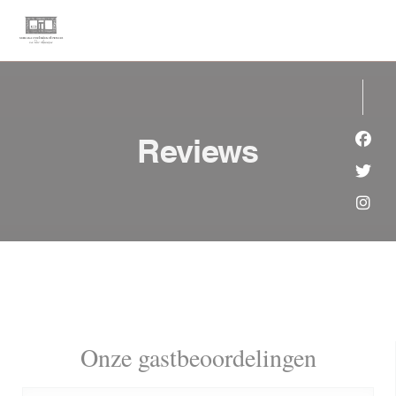
Cookies beheer paneel
Reviews
Face
Twit
Inst
Onze gastbeoordelingen