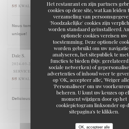
Het restaurant en zijn partners geb
5
/5
5
/5
KWALITEIT / PRIJS
:
cookies op deze site, wat kan leiden 
verzameling van persoonsgegeve
'Noodzakelijke' cookies zijn verplic
Nous tombons amourex de cette restaurant. C‘est
worden standaard geïnstalleerd. A
unique!
optionele cookies vereisen uw
toestemming. Deze optionele cook
worden gebruikt om uw navigatie
analyseren, het sitepubliek te me
Dale
S
functies te bieden (bijv. gerelateer
2024-03-26
- 12:30 - GASTEN 2
sociale netwerken) of gepersonalis
5
/5
5
/5
SERVICE
:
ATMOSFEER
:
KEUKEN
:
advertenties of inhoud weer te geven
5
/5
5
/5
KWALITEIT / PRIJS
:
op 'OK, accepteer alle', 'Weiger alle
'Personaliseer' om uw voorkeuren
beheren. U kunt uw keuzes op e
moment wijzigen door op het
Delicious cassoulet!
cookiepictogram linksonder op 
sitepagina's te klikken.
1
2
3
OK, accepteer alle