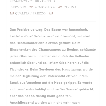
2024-03-29
- 21:00 - OSPITI 4
2
/5
4
/5
SERVIZIO
:
ATMOSFERA
:
CUCINA
:
5
/5
4
/5
QUALITÀ / PREZZO
:
Das Positive vorweg: Das Essen war fantastisch.
Leider war der Service zwar sehr bemüht, hat aber
das Restauranterlebnis etwas getrübt. Beim
Einschenken des Champagners zu Beginn, schäumte
jedes Glas beim Einschenken durch die Kellnerin
ordentlich über und es lief am Glas heran auf die
Tischdecke. Beim Servieren des Hauptgangs wurde
meiner Begleitung der Bratensaft/Fett von ihrem
Steak aus Versehen auf die Hose gekippt. Es wurde
sich zwar entschuldigt und heißes Wasser gebracht,
aber das hat so richtig nicht geholfen.
Anschliessend wurden wir nicht mehr nach