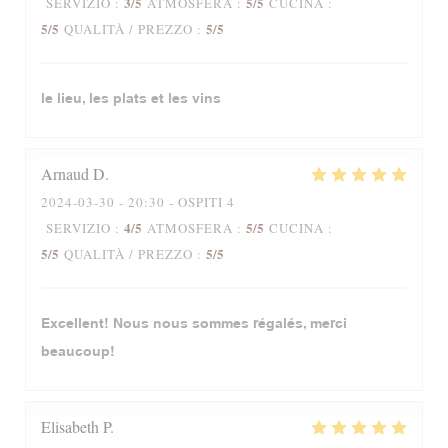
3
/5
5
/5
SERVIZIO
:
ATMOSFERA
:
CUCINA
:
5
/5
5
/5
QUALITÀ / PREZZO
:
le lieu, les plats et les vins
Arnaud
D
2024-03-30
- 20:30 - OSPITI 4
4
/5
5
/5
SERVIZIO
:
ATMOSFERA
:
CUCINA
:
5
/5
5
/5
QUALITÀ / PREZZO
:
Excellent! Nous nous sommes régalés, merci
beaucoup!
Elisabeth
P