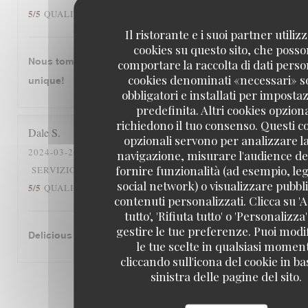
5
/5
5
/5
QUALITÀ / PREZZO
:
Il ristorante e i suoi partner utiliz
cookies su questo sito, che poss
Nous tombons amourex de cette restaurant. C‘est
comportare la raccolta di dati person
cookies denominati «necessari» 
unique!
obbligatori e installati per imposta
predefinita. Altri cookies opziona
richiedono il tuo consenso. Questi c
Dale
S
opzionali servono per analizzare l
2024-03-26
- 12:30 - OSPITI 2
navigazione, misurare l'audience del
fornire funzionalità (ad esempio, leg
5
/5
5
/5
SERVIZIO
:
ATMOSFERA
:
CUCINA
:
social network) o visualizzare pubbli
5
/5
5
/5
QUALITÀ / PREZZO
:
contenuti personalizzati. Clicca su '
tutto', 'Rifiuta tutto' o 'Personalizza
gestire le tue preferenze. Puoi modi
Delicious cassoulet!
le tue scelte in qualsiasi momen
cliccando sull'icona del cookie in ba
sinistra delle pagine del sito.
1
2
3