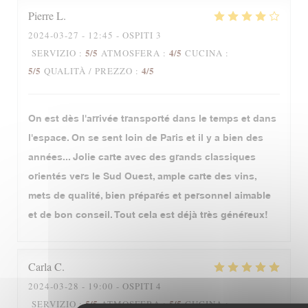
Pierre
L
2024-03-27
- 12:45 - OSPITI 3
5
/5
4
/5
SERVIZIO
:
ATMOSFERA
:
CUCINA
:
5
/5
4
/5
QUALITÀ / PREZZO
:
On est dès l'arrivée transporté dans le temps et dans
l'espace. On se sent loin de Paris et il y a bien des
années... Jolie carte avec des grands classiques
orientés vers le Sud Ouest, ample carte des vins,
mets de qualité, bien préparés et personnel aimable
et de bon conseil. Tout cela est déjà très généreux!
Carla
C
2024-03-28
- 19:00 - OSPITI 4
5
/5
5
/5
SERVIZIO
:
ATMOSFERA
:
CUCINA
: