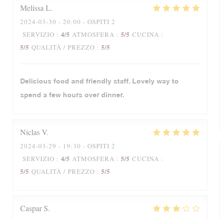
Melissa
L
2024-03-30
- 20:00 - OSPITI 2
4
/5
5
/5
SERVIZIO
:
ATMOSFERA
:
CUCINA
:
5
/5
5
/5
QUALITÀ / PREZZO
:
Delicious food and friendly staff. Lovely way to
spend a few hours over dinner.
Niclas
V
2024-03-29
- 19:30 - OSPITI 2
4
/5
5
/5
SERVIZIO
:
ATMOSFERA
:
CUCINA
:
5
/5
5
/5
QUALITÀ / PREZZO
:
Caspar
S