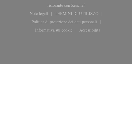
((apre una nuova finestra))
ristorante con
Zenchef
Note legali
TERMINI DI UTILIZZO
((apre una nuova finestra))
((apre una nuova finestra))
Politica di protezione dei dati personali
((apre una nuova finestra))
Informativa sui cookie
Accessibilita
((apre una nuova finestra))
((apre una nuova finestra)