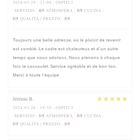
2024-03-29
- 21:00 - OSPITI 2
4
/5
5
/5
SERVIZIO
:
ATMOSFERA
:
CUCINA
:
5
/5
5
/5
QUALITÀ / PREZZO
:
Toujours une belle adresse, où le plaisir de revenir
est comblé. Le cadre est chaleureux et d’un autre
temps que nous adorons. Nous prenons à chaque
fois le cassoulet. Service agréable et de bon ton.
Merci à toute l’équipe
Jérémie
B
2024-03-26
- 19:30 - OSPITI 3
5
/5
5
/5
SERVIZIO
:
ATMOSFERA
:
CUCINA
:
5
/5
5
/5
QUALITÀ / PREZZO
: