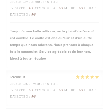
2024-03-29
- 21:00 - ГОСТИ 2
4
/5
5
/5
5
/5
УСЛУГИ
:
АТМОСФЕРА
:
МЕНЮ
:
ЦЕНА /
5
/5
КАЧЕСТВО
:
Toujours une belle adresse, où le plaisir de revenir
est comblé. Le cadre est chaleureux et d’un autre
temps que nous adorons. Nous prenons à chaque
fois le cassoulet. Service agréable et de bon ton.
Merci à toute l’équipe
Jérémie
B
2024-03-26
- 19:30 - ГОСТИ 3
5
/5
5
/5
5
/5
УСЛУГИ
:
АТМОСФЕРА
:
МЕНЮ
:
ЦЕНА /
5
/5
КАЧЕСТВО
: