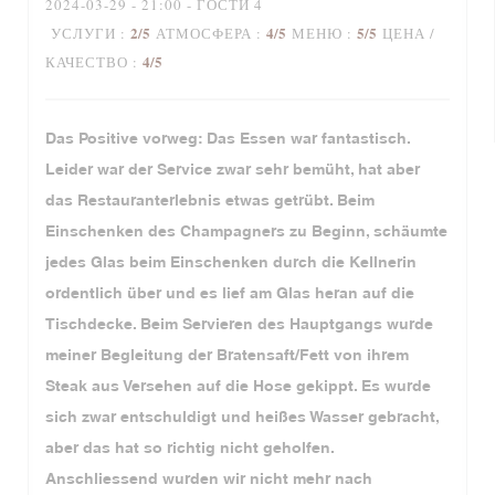
2024-03-29
- 21:00 - ГОСТИ 4
2
/5
4
/5
5
/5
УСЛУГИ
:
АТМОСФЕРА
:
МЕНЮ
:
ЦЕНА /
4
/5
КАЧЕСТВО
:
Das Positive vorweg: Das Essen war fantastisch.
Leider war der Service zwar sehr bemüht, hat aber
das Restauranterlebnis etwas getrübt. Beim
Einschenken des Champagners zu Beginn, schäumte
jedes Glas beim Einschenken durch die Kellnerin
ordentlich über und es lief am Glas heran auf die
Tischdecke. Beim Servieren des Hauptgangs wurde
meiner Begleitung der Bratensaft/Fett von ihrem
Steak aus Versehen auf die Hose gekippt. Es wurde
sich zwar entschuldigt und heißes Wasser gebracht,
aber das hat so richtig nicht geholfen.
Anschliessend wurden wir nicht mehr nach