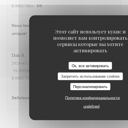
5
/5
КАЧЕСТВО
:
Nous tombons amourex de cette restaurant. C‘est
Этот сайт использует кукис и
unique!
позволяет вам контролировать
сервисы которые вы хотите
активировать
Dale
S
2024-03-26
- 12:30 - ГОСТИ 2
Ок, все активировать
5
/5
5
/5
5
/5
УСЛУГИ
:
АТМОСФЕРА
:
МЕНЮ
:
ЦЕНА /
Запретить использование cookies
5
/5
КАЧЕСТВО
:
Персонализировать
Delicious cassoulet!
Политика конфиденциальности
undefined
1
2
3