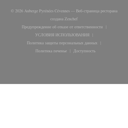
© 2026 Auberge Pyrénées Cévennes — Веб-страница ресторана
((открывается в новом окне)
создана
Zenchef
Предупреждение об отказе от ответственности
((открывается в новом окне))
УСЛОВИЯ ИСПОЛЬЗОВАНИЯ
((открывается в новом окне))
Политика защиты персональных данных
((открывается в новом окне))
Политика печенье
Доступность
((открывается в новом окне))
((открывается в новом ок