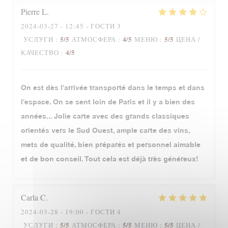
Pierre
L
2024-03-27
- 12:45 - ГОСТИ 3
5
/5
4
/5
5
/5
УСЛУГИ
:
АТМОСФЕРА
:
МЕНЮ
:
ЦЕНА /
4
/5
КАЧЕСТВО
:
On est dès l'arrivée transporté dans le temps et dans
l'espace. On se sent loin de Paris et il y a bien des
années... Jolie carte avec des grands classiques
orientés vers le Sud Ouest, ample carte des vins,
mets de qualité, bien préparés et personnel aimable
et de bon conseil. Tout cela est déjà très généreux!
Carla
C
2024-03-28
- 19:00 - ГОСТИ 4
5
/5
5
/5
5
/5
УСЛУГИ
:
АТМОСФЕРА
:
МЕНЮ
:
ЦЕНА /