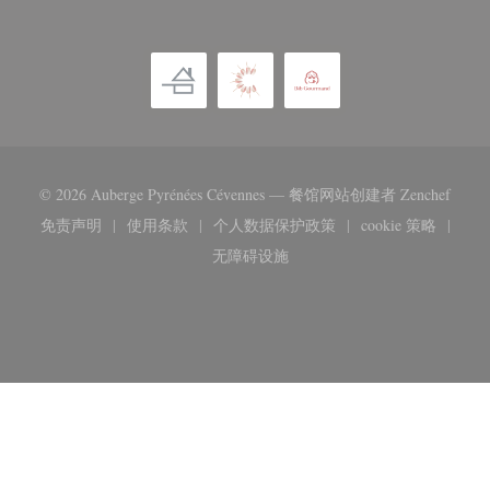
((在
© 2026 Auberge Pyrénées Cévennes — 餐馆网站创建者
Zenchef
免责声明
使用条款
个人数据保护政策
cookie 策略
((在新窗口中打开))
((在新窗口中打开))
((在新窗口中打开))
((在新窗口
无障碍设施
((在新窗口中打开))