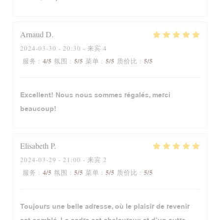
Arnaud
D
2024-03-30
- 20:30 - 来宾 4
4
/5
5
/5
5
/5
5
/5
服务
:
氛围
:
菜单
:
质价比
:
Excellent! Nous nous sommes régalés, merci
beaucoup!
Elisabeth
P
2024-03-29
- 21:00 - 来宾 2
4
/5
5
/5
5
/5
5
/5
服务
:
氛围
:
菜单
:
质价比
:
Toujours une belle adresse, où le plaisir de revenir