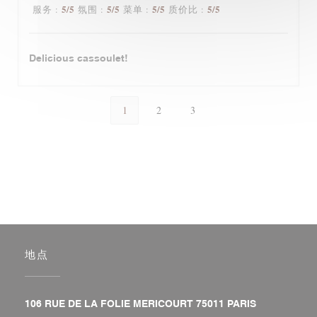
5
/5
5
/5
5
/5
5
/5
服务
:
氛围
:
菜单
:
质价比
:
Delicious cassoulet!
1
2
3
地点
((在新窗口中打
106 RUE DE LA FOLIE MERICOURT 75011 PARIS