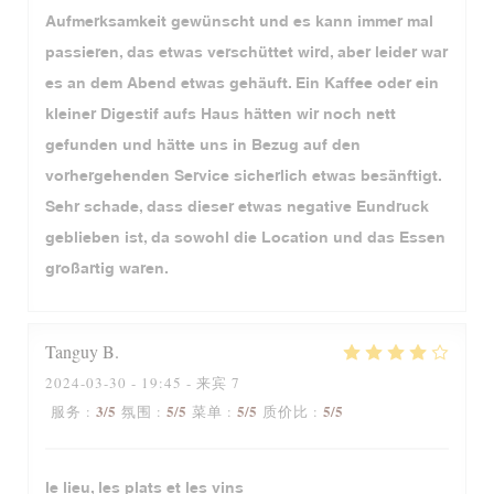
Aufmerksamkeit gewünscht und es kann immer mal
passieren, das etwas verschüttet wird, aber leider war
es an dem Abend etwas gehäuft. Ein Kaffee oder ein
kleiner Digestif aufs Haus hätten wir noch nett
gefunden und hätte uns in Bezug auf den
vorhergehenden Service sicherlich etwas besänftigt.
Sehr schade, dass dieser etwas negative Eundruck
geblieben ist, da sowohl die Location und das Essen
großartig waren.
Tanguy
B
2024-03-30
- 19:45 - 来宾 7
3
/5
5
/5
5
/5
5
/5
服务
:
氛围
:
菜单
:
质价比
:
le lieu, les plats et les vins