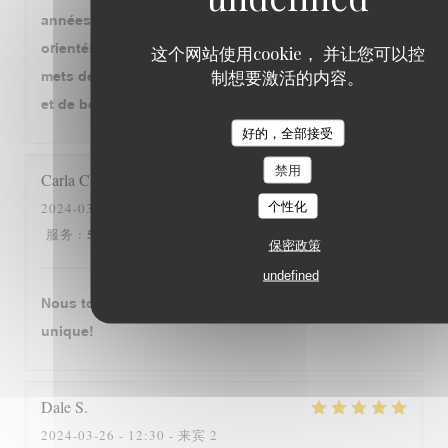
années... Jolie carte avec des grands classiques
orientés vers le Sud Ouest, ample carte des vins,
这个网站使用cookie， 并让您可以控
制想要激活的内容。
mets de qualité, bien préparés et personnel aimable
et de bon conseil. Tout cela est déjà très généreux!
好的，全部接受
禁用
Carla
C
个性化
2024-03-28
- 19:00 - 来宾 4
5
/5
5
/5
5
/5
5
/5
服务
:
氛围
:
菜单
:
质价比
:
保密政策
undefined
Nous tombons amourex de cette restaurant. C‘est
unique!
Dale
S
2024-03-26
- 12:30 - 来宾 2