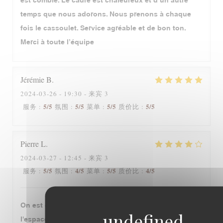
est comblé. Le cadre est chaleureux et d’un autre
temps que nous adorons. Nous prenons à chaque
fois le cassoulet. Service agréable et de bon ton.
Merci à toute l’équipe
Jérémie
B
2024-03-26
- 19:30 - 来宾 3
5
/5
5
/5
5
/5
5
/5
服务
:
氛围
:
菜单
:
质价比
:
Pierre
L
2024-03-27
- 12:45 - 来宾 3
5
/5
4
/5
5
/5
4
/5
服务
:
氛围
:
菜单
:
质价比
:
On est dès l'arrivée transporté dans le temps et dans
l'espace. On se sent loin de Paris et il y a bien des