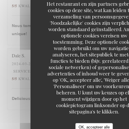
Het restaurant en zijn partners geb
5
/5
5
/5
KWALITEIT / PRIJS
:
cookies op deze site, wat kan leiden 
verzameling van persoonsgegeve
'Noodzakelijke' cookies zijn verplic
Nous tombons amourex de cette restaurant. C‘est
worden standaard geïnstalleerd. A
unique!
optionele cookies vereisen uw
toestemming. Deze optionele cook
worden gebruikt om uw navigatie
analyseren, het sitepubliek te me
Dale
S
functies te bieden (bijv. gerelateer
2024-03-26
- 12:30 - GASTEN 2
sociale netwerken) of gepersonalis
5
/5
5
/5
SERVICE
:
ATMOSFEER
:
KEUKEN
:
advertenties of inhoud weer te geven
5
/5
5
/5
KWALITEIT / PRIJS
:
op 'OK, accepteer alle', 'Weiger alle
'Personaliseer' om uw voorkeuren
beheren. U kunt uw keuzes op e
moment wijzigen door op het
Delicious cassoulet!
cookiepictogram linksonder op 
sitepagina's te klikken.
1
2
3
OK, accepteer alle