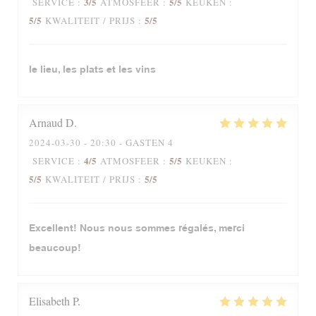
3
/5
5
/5
SERVICE
:
ATMOSFEER
:
KEUKEN
:
5
/5
5
/5
KWALITEIT / PRIJS
:
le lieu, les plats et les vins
Arnaud
D
2024-03-30
- 20:30 - GASTEN 4
4
/5
5
/5
SERVICE
:
ATMOSFEER
:
KEUKEN
:
5
/5
5
/5
KWALITEIT / PRIJS
:
Excellent! Nous nous sommes régalés, merci
beaucoup!
Elisabeth
P