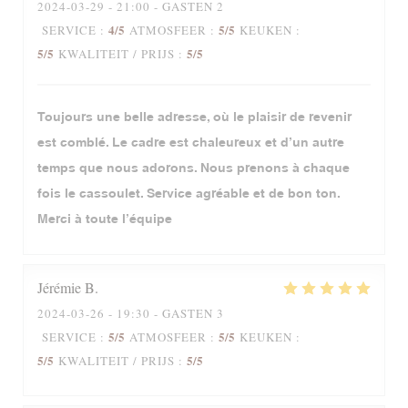
2024-03-29
- 21:00 - GASTEN 2
4
/5
5
/5
SERVICE
:
ATMOSFEER
:
KEUKEN
:
5
/5
5
/5
KWALITEIT / PRIJS
:
Toujours une belle adresse, où le plaisir de revenir
est comblé. Le cadre est chaleureux et d’un autre
temps que nous adorons. Nous prenons à chaque
fois le cassoulet. Service agréable et de bon ton.
Merci à toute l’équipe
Jérémie
B
2024-03-26
- 19:30 - GASTEN 3
5
/5
5
/5
SERVICE
:
ATMOSFEER
:
KEUKEN
:
5
/5
5
/5
KWALITEIT / PRIJS
: