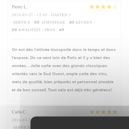
Pierre
L
2024-03-27
- 12:45 - GASTEN 3
5
/5
4
/5
SERVICE
:
ATMOSFEER
:
KEUKEN
:
5
/5
4
/5
KWALITEIT / PRIJS
:
On est dès l'arrivée transporté dans le temps et dans
l'espace. On se sent loin de Paris et il y a bien des
années... Jolie carte avec des grands classiques
orientés vers le Sud Ouest, ample carte des vins,
mets de qualité, bien préparés et personnel aimable
et de bon conseil. Tout cela est déjà très généreux!
Carla
C
2024-03-28
- 19:00 - GASTEN 4
5
/5
5
/5
SERVICE
:
ATMOSFEER
:
KEUKEN
: