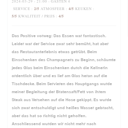
2024-03-29
- 21:00 - GASTEN 4
2
/5
4
/5
SERVICE
:
ATMOSFEER
:
KEUKEN
:
5
/5
4
/5
KWALITEIT / PRIJS
:
Das Positive vorweg: Das Essen war fantastisch.
Leider war der Service zwar sehr bemüht, hat aber
das Restauranterlebnis etwas getrübt. Beim
Einschenken des Champagners zu Beginn, schäumte
jedes Glas beim Einschenken durch die Kellnerin
ordentlich über und es lief am Glas heran auf die
Tischdecke. Beim Servieren des Hauptgangs wurde
meiner Begleitung der Bratensaft/Fett von ihrem
Steak aus Versehen auf die Hose gekippt. Es wurde
sich zwar entschuldigt und heißes Wasser gebracht,
aber das hat so richtig nicht geholfen.
Anschliessend wurden wir nicht mehr nach