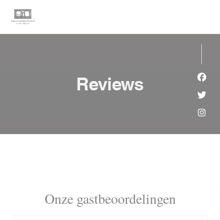
Cookies beheer paneel
Reviews
Face
Twit
Inst
Onze gastbeoordelingen