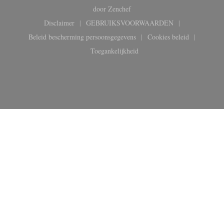
((opent in een nieuw venster))
door
Zenchef
Disclaimer
GEBRUIKSVOORWAARDEN
((opent in een nieuw venster))
((opent in een nieuw venster))
Beleid bescherming persoonsgegevens
Cookies beleid
((opent in een nieuw venster))
((opent in een ni
Toegankelijkheid
((opent in een nieuw venster))