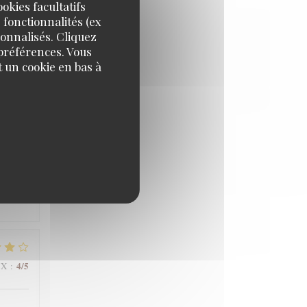
okies facultatifs
 fonctionnalités (ex
sonnalisés. Cliquez
 préférences. Vous
5
/5
IX
:
 un cookie en bas à
5
/5
IX
:
4
/5
IX
: