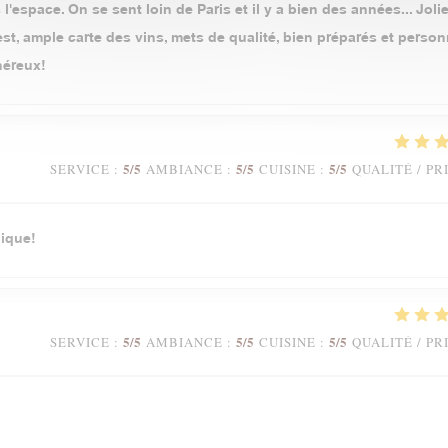
l'espace. On se sent loin de Paris et il y a bien des années... Jolie
t, ample carte des vins, mets de qualité, bien préparés et person
néreux!
5
/5
5
/5
5
/5
SERVICE
:
AMBIANCE
:
CUISINE
:
QUALITÉ / PR
ique!
5
/5
5
/5
5
/5
SERVICE
:
AMBIANCE
:
CUISINE
:
QUALITÉ / PR