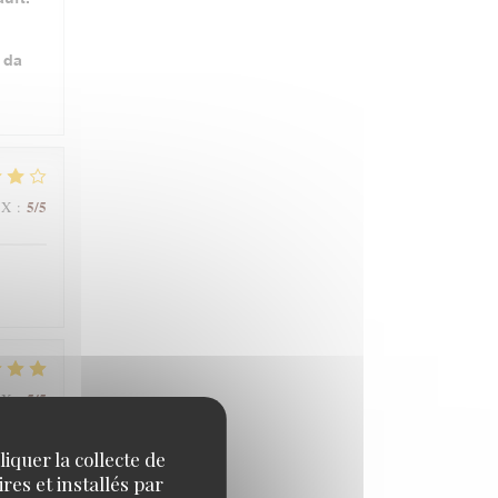
 da
5
/5
IX
:
5
/5
IX
:
iquer la collecte de
res et installés par