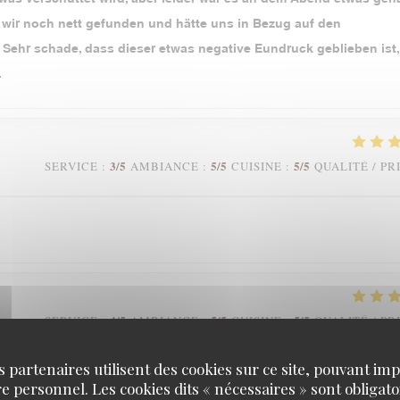
en wir noch nett gefunden und hätte uns in Bezug auf den
 Sehr schade, dass dieser etwas negative Eundruck geblieben ist,
.
3
/5
5
/5
5
/5
SERVICE
:
AMBIANCE
:
CUISINE
:
QUALITÉ / PR
4
/5
5
/5
5
/5
SERVICE
:
AMBIANCE
:
CUISINE
:
QUALITÉ / PR
s partenaires utilisent des cookies sur ce site, pouvant impl
oup!
 personnel. Les cookies dits « nécessaires » sont obligatoi