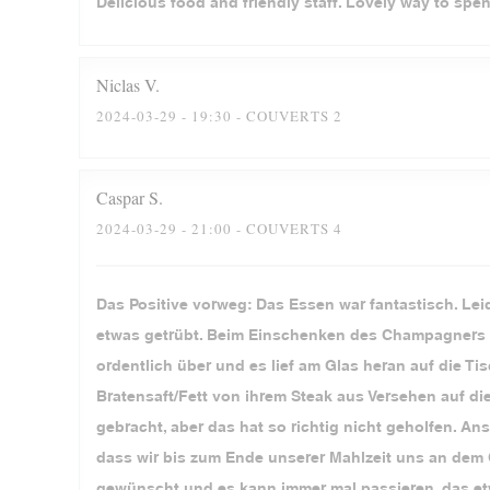
Delicious food and friendly staff. Lovely way to spe
Niclas
V
2024-03-29
- 19:30 - COUVERTS 2
Caspar
S
2024-03-29
- 21:00 - COUVERTS 4
Das Positive vorweg: Das Essen war fantastisch. Lei
etwas getrübt. Beim Einschenken des Champagners z
ordentlich über und es lief am Glas heran auf die 
Bratensaft/Fett von ihrem Steak aus Versehen auf d
gebracht, aber das hat so richtig nicht geholfen. 
dass wir bis zum Ende unserer Mahlzeit uns an dem
gewünscht und es kann immer mal passieren, das etw