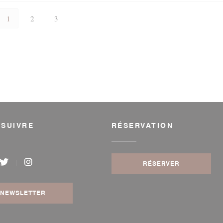
1
2
3
 SUIVRE
RÉSERVATION
RÉSERVER
book ((ouvre une nouvelle fenêtre))
Twitter ((ouvre une nouvelle fenêtre))
Instagram ((ouvre une nouvelle fenêtre))
NEWSLETTER