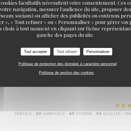
 cookies facultatifs nécessitent votre consentement. Ces co
votre navigation, mesurer l'audience du site, proposer des
 réseaux sociaux) ou afficher des publicités ou contenus per
er », « Tout refuser » ou « Personnaliser » pour gérer vos
4
/5
5
/5
5
/5
SERVICE
:
AMBIANCE
:
CUISINE
:
QUALITÉ / PR
s choix à tout moment en cliquant sur l'icône représentant
gauche des pages du site.
 est comblé. Le cadre est chaleureux et d’un autre temps que nous
Tout accepter
Tout refuser
Personnaliser
rvice agréable et de bon ton. Merci à toute l’équipe
Politique de protection des données à caractère personnel
Politique de gestion des cookies
5
/5
5
/5
5
/5
SERVICE
:
AMBIANCE
:
CUISINE
:
QUALITÉ / PR
5
/5
4
/5
5
/5
SERVICE
:
AMBIANCE
:
CUISINE
:
QUALITÉ / PR