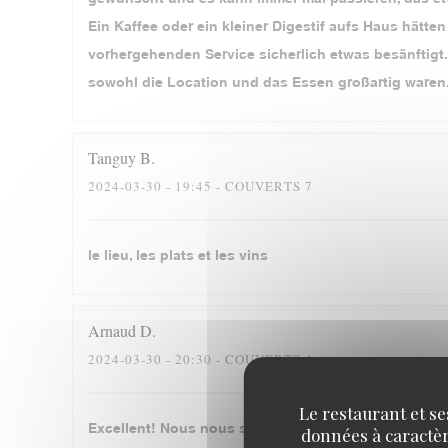
Ein Kaffee oder ein kleiner Digestif aufs Haus hätt
vorhergehenden Service sicherlich etwas besänftigt.
sowohl die Location und das Essen großartig waren
Tanguy
B
2024-03-30
- 19:45 - COUVERTS 7
le lieu, les plats et les vins
Arnaud
D
2024-03-30
- 20:30 - COUVERTS 4
Le restaurant et se
Excellent! Nous nous sommes régalés, merci beauc
données à caractère