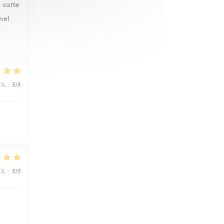
 carte
nel
5
/5
IX
:
5
/5
IX
: