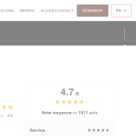
((OUVRE UNE NOUVELLE FENÊTRE))
FR
ES VINS
PAYPRO
ACCÈS/CONTACT
RÉSERVER
Face
Twit
Inst
4.7
/5
Note moyenne —
1511 avis
5
/5
IX
:
Service