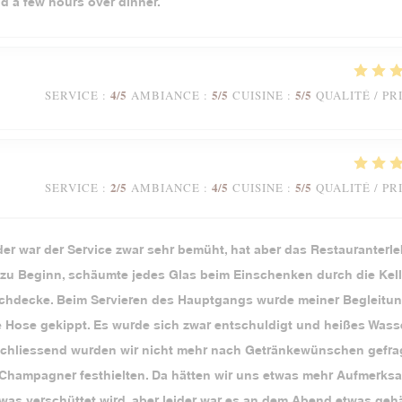
nd a few hours over dinner.
4
/5
5
/5
5
/5
SERVICE
:
AMBIANCE
:
CUISINE
:
QUALITÉ / PR
2
/5
4
/5
5
/5
SERVICE
:
AMBIANCE
:
CUISINE
:
QUALITÉ / PR
der war der Service zwar sehr bemüht, hat aber das Restauranterl
u Beginn, schäumte jedes Glas beim Einschenken durch die Kell
Tischdecke. Beim Servieren des Hauptgangs wurde meiner Begleitun
ie Hose gekippt. Es wurde sich zwar entschuldigt und heißes Wass
Anschliessend wurden wir nicht mehr nach Getränkewünschen gefrag
 Champagner festhielten. Da hätten wir uns etwas mehr Aufmerks
as verschüttet wird, aber leider war es an dem Abend etwas gehä