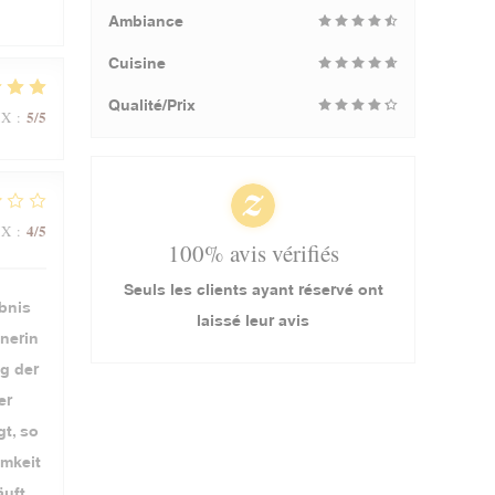
Ambiance
Cuisine
Qualité/Prix
5
/5
IX
:
4
/5
IX
:
100% avis vérifiés
Seuls les clients ayant réservé ont
ebnis
laissé leur avis
nerin
g der
er
t, so
amkeit
uft.