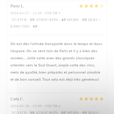
Pierre
L
2024-03-27
- 12:45 - ГОСТИ 3
5
/5
4
/5
5
/5
УСЛУГИ
:
АТМОСФЕРА
:
МЕНЮ
:
ЦЕНА /
4
/5
КАЧЕСТВО
:
On est dès l'arrivée transporté dans le temps et dans
l'espace. On se sent loin de Paris et il y a bien des
années... Jolie carte avec des grands classiques
orientés vers le Sud Ouest, ample carte des vins,
mets de qualité, bien préparés et personnel aimable
et de bon conseil. Tout cela est déjà très généreux!
Carla
C
2024-03-28
- 19:00 - ГОСТИ 4
5
/5
5
/5
5
/5
УСЛУГИ
:
АТМОСФЕРА
:
МЕНЮ
:
ЦЕНА /