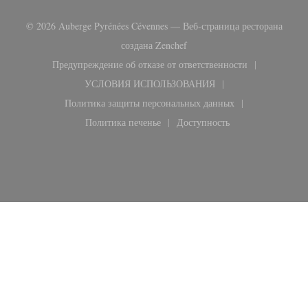
© 2026 Auberge Pyrénées Cévennes — Веб-страница ресторана
((открывается в новом окне)
создана
Zenchef
Предупреждение об отказе от ответственности
((открывается в новом окне))
УСЛОВИЯ ИСПОЛЬЗОВАНИЯ
((открывается в новом окне))
Политика защиты персональных данных
((открывается в новом окне))
Политика печенье
Доступность
((открывается в новом окне))
((открывается в новом ок