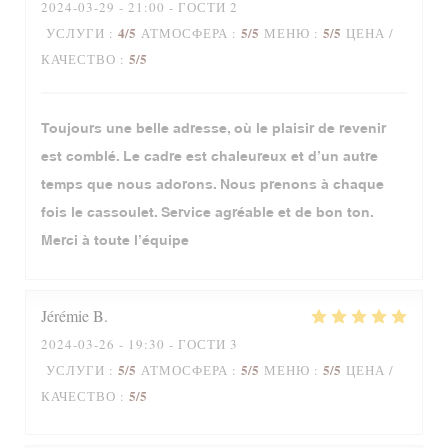
2024-03-29
- 21:00 - ГОСТИ 2
4
/5
5
/5
5
/5
УСЛУГИ
:
АТМОСФЕРА
:
МЕНЮ
:
ЦЕНА /
5
/5
КАЧЕСТВО
:
Toujours une belle adresse, où le plaisir de revenir
est comblé. Le cadre est chaleureux et d’un autre
temps que nous adorons. Nous prenons à chaque
fois le cassoulet. Service agréable et de bon ton.
Merci à toute l’équipe
Jérémie
B
2024-03-26
- 19:30 - ГОСТИ 3
5
/5
5
/5
5
/5
УСЛУГИ
:
АТМОСФЕРА
:
МЕНЮ
:
ЦЕНА /
5
/5
КАЧЕСТВО
: