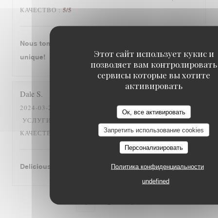
5
/5
КАЧЕСТВО
:
Nous tombons amourex de cette restaurant. C‘est
Этот сайт использует кукис и
unique!
позволяет вам контролировать
сервисы которые вы хотите
активировать
Dale
S
2024-03-26
- 12:30 - ГОСТИ 2
Ок, все активировать
5
/5
5
/5
5
/5
УСЛУГИ
:
АТМОСФЕРА
:
МЕНЮ
:
ЦЕНА /
Запретить использование cookies
5
/5
КАЧЕСТВО
:
Персонализировать
Delicious cassoulet!
Политика конфиденциальности
undefined
1
2
3