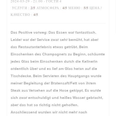
2024-03-29
- 21:00 - ГОСТИ 4
2
/5
4
/5
5
/5
УСЛУГИ
:
АТМОСФЕРА
:
МЕНЮ
:
ЦЕНА /
4
/5
КАЧЕСТВО
:
Das Positive vorweg: Das Essen war fantastisch.
Leider war der Service zwar sehr bemüht, hat aber
das Restauranterlebnis etwas getrübt. Beim
Einschenken des Champagners zu Beginn, schäumte
jedes Glas beim Einschenken durch die Kellnerin
ordentlich über und es lief am Glas heran auf die
Tischdecke. Beim Servieren des Hauptgangs wurde
meiner Begleitung der Bratensaft/Fett von ihrem
Steak aus Versehen auf die Hose gekippt. Es wurde
sich zwar entschuldigt und heißes Wasser gebracht,
aber das hat so richtig nicht geholfen.
Anschliessend wurden wir nicht mehr nach