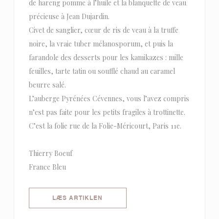
de hareng pomme à l’huile et la blanquette de veau
précieuse à Jean Dujardin.
Civet de sanglier, cœur de ris de veau à la truffe
noire, la vraie tuber mélanosporum, et puis la
farandole des desserts pour les kamikazes : mille
feuilles, tarte tatin ou soufflé chaud au caramel
beurre salé.
L’auberge Pyrénées Cévennes, vous l’avez compris
n’est pas faite pour les petits fragiles à trottinette.
C’est la folie rue de la Folie-Méricourt, Paris 11e.
Thierry Boeuf
France Bleu
((ÅBNER I ET NYT VINDUE))
LÆS ARTIKLEN