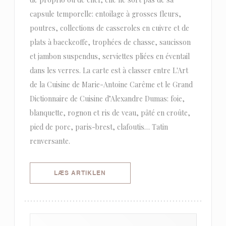
capsule temporelle: entoilage à grosses fleurs,
poutres, collections de casseroles en cuivre et de
plats à baeckeoffe, trophées de chasse, saucisson
et jambon suspendus, serviettes pliées en éventail
dans les verres. La carte est à classer entre L'Art
de la Cuisine de Marie-Antoine Carême et le Grand
Dictionnaire de Cuisine d’Alexandre Dumas: foie,
blanquette, rognon et ris de veau, pâté en croûte,
pied de porc, paris-brest, clafoutis… Tatin
renversante.
((ÅBNER I ET NYT VINDUE))
LÆS ARTIKLEN