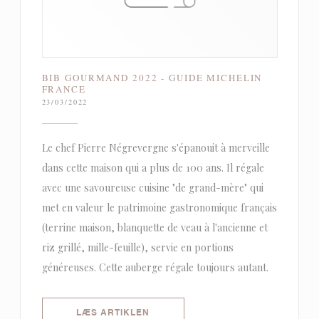
BIB GOURMAND 2022 - GUIDE MICHELIN
FRANCE
23/03/2022
Le chef Pierre Négrevergne s'épanouit à merveille
dans cette maison qui a plus de 100 ans. Il régale
avec une savoureuse cuisine "de grand-mère" qui
met en valeur le patrimoine gastronomique français
(terrine maison, blanquette de veau à l'ancienne et
riz grillé, mille-feuille), servie en portions
généreuses. Cette auberge régale toujours autant.
((ÅBNER I ET NYT VINDUE))
LÆS ARTIKLEN