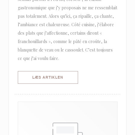
gastronomique que j’y proposais ne me ressemblait
pas totalement. Alors qu’ici, ça ripaille, ça chante,
l’ambiance est chaleureuse. Côté cuisine, j’élabore
des plats que j’affectionne, certains diront «
franchouillards », comme le pâté en croûte, la
blanquette de veau ou le cassoulet. C’est toujours
ce que j’ai voulu faire.
((ÅBNER I ET NYT VINDUE))
LÆS ARTIKLEN