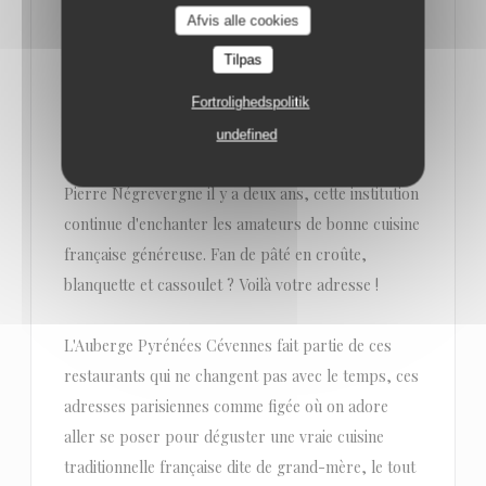
Afvis alle cookies
L'AUBERGE PYRÉNNÉES CÉVENNES, LE BISTROT
Tilpas
PARISIEN AUTHENTIQUE ET GOURMAND
L'Auberge Pyrénnées Cévennes, c'est le vieux
Fortrolighedspolitik
bistrot Paris 11e, qui nous régale de sa cuisine
undefined
traditionnelle depuis plus de 100 ans. Repris par
Pierre Négrevergne il y a deux ans, cette institution
continue d'enchanter les amateurs de bonne cuisine
française généreuse. Fan de pâté en croûte,
blanquette et cassoulet ? Voilà votre adresse !
L'Auberge Pyrénées Cévennes fait partie de ces
restaurants qui ne changent pas avec le temps, ces
adresses parisiennes comme figée où on adore
aller se poser pour déguster une vraie cuisine
traditionnelle française dite de grand-mère, le tout