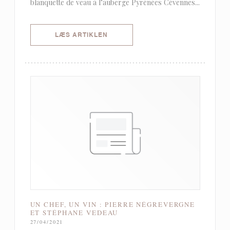
blanquette de veau à l’auberge Pyrénées Cévennes...
((ÅBNER I ET NYT VINDUE))
LÆS ARTIKLEN
UN CHEF, UN VIN : PIERRE NÉGREVERGNE
ET STÉPHANE VEDEAU
27/04/2021