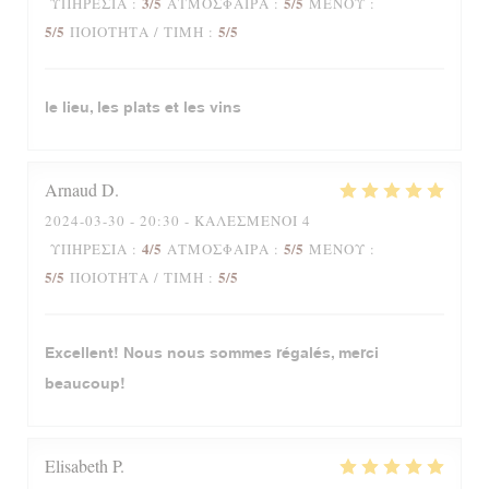
3
/5
5
/5
ΥΠΗΡΕΣΊΑ
:
ΑΤΜΌΣΦΑΙΡΑ
:
ΜΕΝΟΎ
:
5
/5
5
/5
ΠΟΙΌΤΗΤΑ / ΤΙΜΉ
:
le lieu, les plats et les vins
Arnaud
D
2024-03-30
- 20:30 - ΚΑΛΕΣΜΈΝΟΙ 4
4
/5
5
/5
ΥΠΗΡΕΣΊΑ
:
ΑΤΜΌΣΦΑΙΡΑ
:
ΜΕΝΟΎ
:
5
/5
5
/5
ΠΟΙΌΤΗΤΑ / ΤΙΜΉ
:
Excellent! Nous nous sommes régalés, merci
beaucoup!
Elisabeth
P