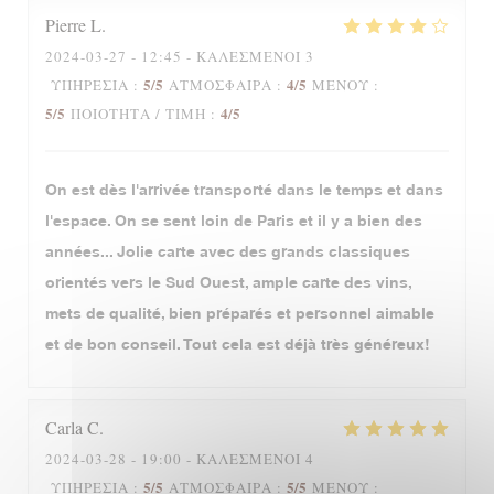
Pierre
L
2024-03-27
- 12:45 - ΚΑΛΕΣΜΈΝΟΙ 3
5
/5
4
/5
ΥΠΗΡΕΣΊΑ
:
ΑΤΜΌΣΦΑΙΡΑ
:
ΜΕΝΟΎ
:
5
/5
4
/5
ΠΟΙΌΤΗΤΑ / ΤΙΜΉ
:
On est dès l'arrivée transporté dans le temps et dans
l'espace. On se sent loin de Paris et il y a bien des
années... Jolie carte avec des grands classiques
orientés vers le Sud Ouest, ample carte des vins,
mets de qualité, bien préparés et personnel aimable
et de bon conseil. Tout cela est déjà très généreux!
Carla
C
2024-03-28
- 19:00 - ΚΑΛΕΣΜΈΝΟΙ 4
5
/5
5
/5
ΥΠΗΡΕΣΊΑ
:
ΑΤΜΌΣΦΑΙΡΑ
:
ΜΕΝΟΎ
: