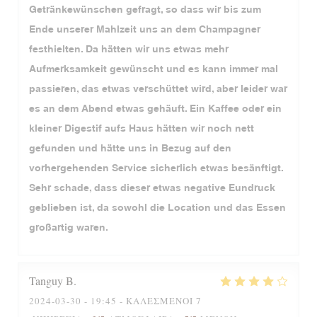
Getränkewünschen gefragt, so dass wir bis zum
Ende unserer Mahlzeit uns an dem Champagner
festhielten. Da hätten wir uns etwas mehr
Aufmerksamkeit gewünscht und es kann immer mal
passieren, das etwas verschüttet wird, aber leider war
es an dem Abend etwas gehäuft. Ein Kaffee oder ein
kleiner Digestif aufs Haus hätten wir noch nett
gefunden und hätte uns in Bezug auf den
vorhergehenden Service sicherlich etwas besänftigt.
Sehr schade, dass dieser etwas negative Eundruck
geblieben ist, da sowohl die Location und das Essen
großartig waren.
Tanguy
B
2024-03-30
- 19:45 - ΚΑΛΕΣΜΈΝΟΙ 7