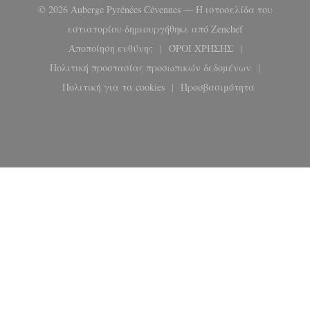
© 2026 Auberge Pyrénées Cévennes — Η ιστοσελίδα του
((ανοίγει σε ν
εστιατορίου δημιουργήθηκε από
Zenchef
Αποποίηση ευθύνης
ΌΡΟΙ ΧΡΉΣΗΣ
((ανοίγει σε νέο παράθυρο))
((ανοίγει σε νέο παρά
Πολιτική προστασίας προσωπικών δεδομένων
((ανοίγει σε νέο παράθυρο))
Πολιτική για τα cookies
Προσβασιμότητα
((ανοίγει σε νέο παράθυρο))
((ανοίγει σε νέο παρ