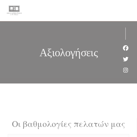
Πίνακας διαχείρισης "Μπισκότων" (Cookies)
Αξιολογήσεις
Face
Twit
Inst
Οι βαθμολογίες πελατών μας