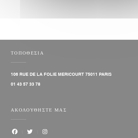
ΤΟΠΟΘΕΣΊΑ
((ανοίγει σε ν
106 RUE DE LA FOLIE MERICOURT 75011 PARIS
01 43 57 33 78
ΑΚΟΛΟΥΘΉΣΤΕ ΜΑΣ
Facebook ((ανοίγει σε νέο παράθυρο))
Twitter ((ανοίγει σε νέο παράθυρο))
Instagram ((ανοίγει σε νέο παράθυρο))