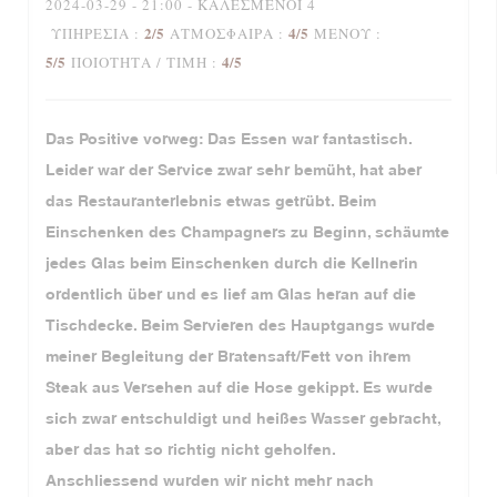
2024-03-29
- 21:00 - ΚΑΛΕΣΜΈΝΟΙ 4
2
/5
4
/5
ΥΠΗΡΕΣΊΑ
:
ΑΤΜΌΣΦΑΙΡΑ
:
ΜΕΝΟΎ
:
5
/5
4
/5
ΠΟΙΌΤΗΤΑ / ΤΙΜΉ
:
Das Positive vorweg: Das Essen war fantastisch.
Leider war der Service zwar sehr bemüht, hat aber
das Restauranterlebnis etwas getrübt. Beim
Einschenken des Champagners zu Beginn, schäumte
jedes Glas beim Einschenken durch die Kellnerin
ordentlich über und es lief am Glas heran auf die
Tischdecke. Beim Servieren des Hauptgangs wurde
meiner Begleitung der Bratensaft/Fett von ihrem
Steak aus Versehen auf die Hose gekippt. Es wurde
sich zwar entschuldigt und heißes Wasser gebracht,
aber das hat so richtig nicht geholfen.
Anschliessend wurden wir nicht mehr nach