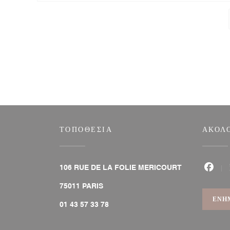
ΤΟΠΟΘΕΣΊΑ
ΑΚΟΛ
106 RUE DE LA FOLIE MERICOURT
Faceb
((ανοίγει σε νέο παράθυρο))
75011 PARIS
ΕΝΗ
01 43 57 33 78