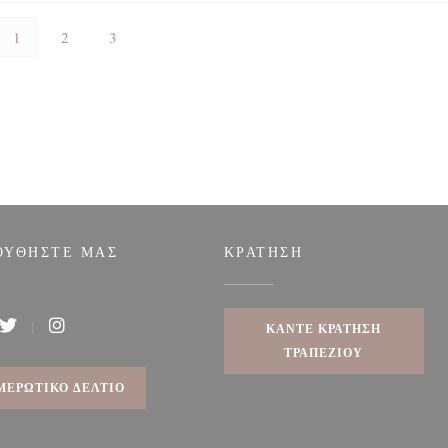
1
2
3
ΟΥΘΉΣΤΕ ΜΑΣ
ΚΡΆΤΗΣΗ
ΚΆΝΤΕ ΚΡΆΤΗΣΗ
ook ((ανοίγει σε νέο παράθυρο))
Twitter ((ανοίγει σε νέο παράθυρο))
Instagram ((ανοίγει σε νέο παράθυρο))
ΤΡΑΠΕΖΙΟΎ
ΜΕΡΩΤΙΚΌ ΔΕΛΤΊΟ