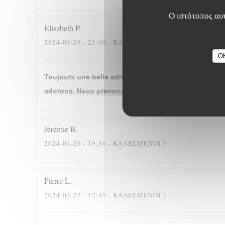
Ο ιστότοπος αυτ
Elisabeth
P
2024-03-29
- 21:00 - ΚΑΛΕΣΜΈΝΟΙ 2
O
Toujours une belle adresse, où le plaisir de revenir
adorons. Nous prenons à chaque fois le cassoulet. Se
Jérémie
B
2024-03-26
- 19:30 - ΚΑΛΕΣΜΈΝΟΙ 3
Pierre
L
2024-03-27
- 12:45 - ΚΑΛΕΣΜΈΝΟΙ 3