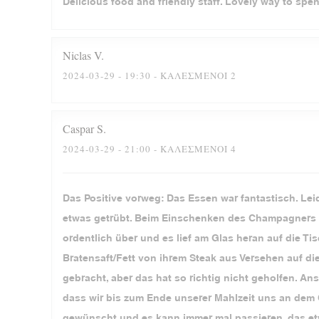
Delicious food and friendly staff. Lovely way to spe
Niclas
V
2024-03-29
- 19:30 - ΚΑΛΕΣΜΈΝΟΙ 2
Caspar
S
2024-03-29
- 21:00 - ΚΑΛΕΣΜΈΝΟΙ 4
Das Positive vorweg: Das Essen war fantastisch. Lei
etwas getrübt. Beim Einschenken des Champagners z
ordentlich über und es lief am Glas heran auf die 
Bratensaft/Fett von ihrem Steak aus Versehen auf d
gebracht, aber das hat so richtig nicht geholfen. 
dass wir bis zum Ende unserer Mahlzeit uns an dem
gewünscht und es kann immer mal passieren, das etw