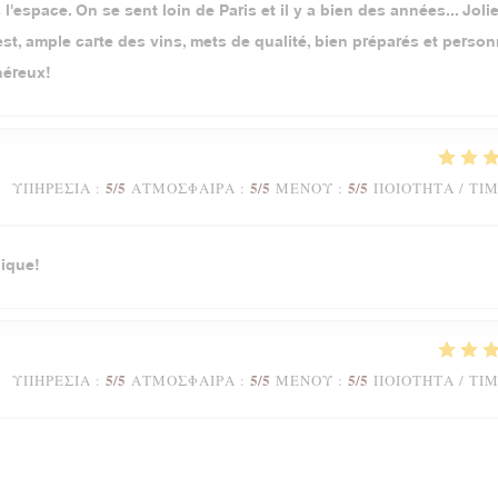
l'espace. On se sent loin de Paris et il y a bien des années... Jolie
t, ample carte des vins, mets de qualité, bien préparés et person
néreux!
5
/5
5
/5
5
/5
ΥΠΗΡΕΣΊΑ
:
ΑΤΜΌΣΦΑΙΡΑ
:
ΜΕΝΟΎ
:
ΠΟΙΌΤΗΤΑ / ΤΙ
ique!
5
/5
5
/5
5
/5
ΥΠΗΡΕΣΊΑ
:
ΑΤΜΌΣΦΑΙΡΑ
:
ΜΕΝΟΎ
:
ΠΟΙΌΤΗΤΑ / ΤΙ