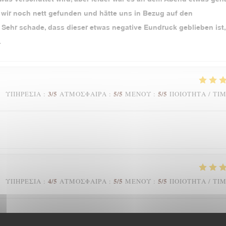
en wir noch nett gefunden und hätte uns in Bezug auf den
 Sehr schade, dass dieser etwas negative Eundruck geblieben ist,
.
3
/5
5
/5
5
/5
ΥΠΗΡΕΣΊΑ
:
ΑΤΜΌΣΦΑΙΡΑ
:
ΜΕΝΟΎ
:
ΠΟΙΌΤΗΤΑ / ΤΙ
4
/5
5
/5
5
/5
ΥΠΗΡΕΣΊΑ
:
ΑΤΜΌΣΦΑΙΡΑ
:
ΜΕΝΟΎ
:
ΠΟΙΌΤΗΤΑ / ΤΙ
oup!