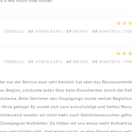
nd a few hours over dinner.
4
/5
5
/5
5
/5
ΥΠΗΡΕΣΊΑ
:
ΑΤΜΌΣΦΑΙΡΑ
:
ΜΕΝΟΎ
:
ΠΟΙΌΤΗΤΑ / ΤΙ
2
/5
4
/5
5
/5
ΥΠΗΡΕΣΊΑ
:
ΑΤΜΌΣΦΑΙΡΑ
:
ΜΕΝΟΎ
:
ΠΟΙΌΤΗΤΑ / ΤΙ
der war der Service zwar sehr bemüht, hat aber das Restauranterl
u Beginn, schäumte jedes Glas beim Einschenken durch die Kell
Tischdecke. Beim Servieren des Hauptgangs wurde meiner Begleitun
ie Hose gekippt. Es wurde sich zwar entschuldigt und heißes Wass
Anschliessend wurden wir nicht mehr nach Getränkewünschen gefrag
 Champagner festhielten. Da hätten wir uns etwas mehr Aufmerks
as verschüttet wird, aber leider war es an dem Abend etwas gehä