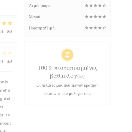
Ατμόσφαιρα
Μενού
Ποιότητα/Τιμή
5
/5
ΜΉ
:
4
/5
ΜΉ
:
100% πιστοποιημένες
βαθμολογίες
ebnis
Οι πελάτες μας που έκαναν κράτηση
nerin
έδωσαν τη βαθμολογία τους
g der
er
t, so
amkeit
uft.