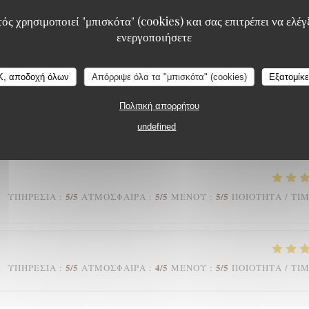
ός χρησιμοποιεί "μπισκότα" (cookies) και σας επιτρέπει να ελέγξ
ενεργοποιήσετε
4
/5
5
/5
5
/5
ΥΠΗΡΕΣΊΑ
:
ΑΤΜΌΣΦΑΙΡΑ
:
ΜΕΝΟΎ
:
ΠΟΙΌΤΗΤΑ / ΤΙ
K, αποδοχή όλων
Απόρριψε όλα τα "μπισκότα" (cookies)
Εξατομίκ
 est comblé. Le cadre est chaleureux et d’un autre temps que nous
Πολιτική απορρήτου
rvice agréable et de bon ton. Merci à toute l’équipe
undefined
5
/5
5
/5
5
/5
ΥΠΗΡΕΣΊΑ
:
ΑΤΜΌΣΦΑΙΡΑ
:
ΜΕΝΟΎ
:
ΠΟΙΌΤΗΤΑ / ΤΙ
5
/5
4
/5
5
/5
ΥΠΗΡΕΣΊΑ
:
ΑΤΜΌΣΦΑΙΡΑ
:
ΜΕΝΟΎ
:
ΠΟΙΌΤΗΤΑ / ΤΙ