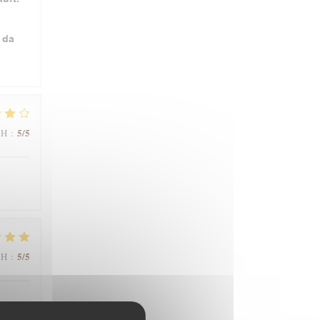
 da
5
/5
ΜΉ
:
5
/5
ΜΉ
: