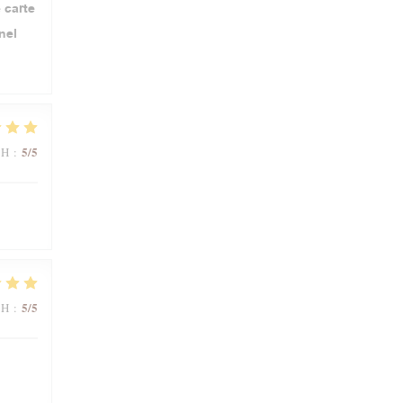
 carte
nel
5
/5
ΜΉ
:
5
/5
ΜΉ
: