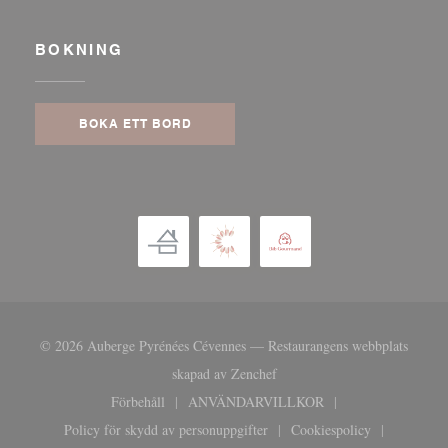
BOKNING
BOKA ETT BORD
© 2026 Auberge Pyrénées Cévennes — Restaurangens webbplats
((öppnas i ett nytt fönster))
skapad av
Zenchef
Förbehåll
ANVÄNDARVILLKOR
((öppnas i ett nytt fönster))
((öppnas i ett nytt fönster))
Policy för skydd av personuppgifter
Cookiespolicy
((öppnas i ett nytt fönster))
((öppnas i ett nytt 