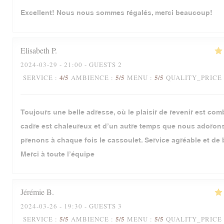
Excellent! Nous nous sommes régalés, merci beaucoup!
Elisabeth
P
2024-03-29
- 21:00 - GUESTS 2
4
/5
5
/5
5
/5
SERVICE
:
AMBIENCE
:
MENU
:
QUALITY_PRICE
Toujours une belle adresse, où le plaisir de revenir est com
cadre est chaleureux et d’un autre temps que nous adoron
prenons à chaque fois le cassoulet. Service agréable et de 
Merci à toute l’équipe
Jérémie
B
2024-03-26
- 19:30 - GUESTS 3
5
/5
5
/5
5
/5
SERVICE
:
AMBIENCE
:
MENU
:
QUALITY_PRICE