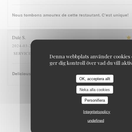
Nous tombons amourex de cette restaurant. C‘est unique!
Dale
S
2024-03-26
- 12:30 - GUESTS 2
5
/5
5
/5
5
/5
SERVICE
:
AMBIENCE
:
MENU
:
QUALITY_PRICE
Denna webbplats använder cookies
ger dig kontroll över vad du vill akti
Delicious cassoulet!
OK, acceptera allt
Neka alla cookies
1
2
3
Personifiera
Integritetspolicy
undefined