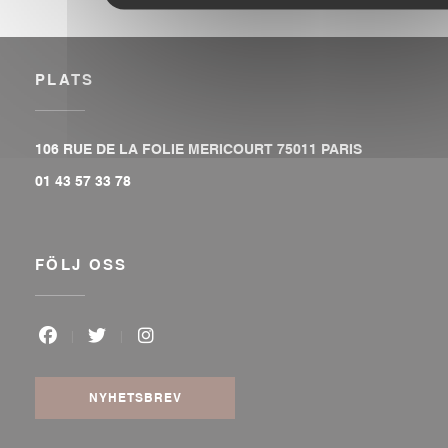
PLATS
((öppnas i et
106 RUE DE LA FOLIE MERICOURT 75011 PARIS
01 43 57 33 78
FÖLJ OSS
Facebook ((öppnas i ett nytt fönster))
Twitter ((öppnas i ett nytt fönster))
Instagram ((öppnas i ett nytt fönste
NYHETSBREV