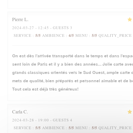
Pierre
L
2024-03-27
- 12:45 - GUESTS 3
5
/5
4
/5
5
/5
SERVICE
:
AMBIENCE
:
MENU
:
QUALITY_PRICE
On est dès l'arrivée transporté dans le temps et dans l'espa
sent loin de Paris et il y a bien des années... Jolie carte av
grands classiques orientés vers le Sud Ouest, ample carte d
mets de qualité, bien préparés et personnel aimable et de b
Tout cela est déjà très généreux!
Carla
C
2024-03-28
- 19:00 - GUESTS 4
5
/5
5
/5
5
/5
SERVICE
:
AMBIENCE
:
MENU
:
QUALITY_PRICE