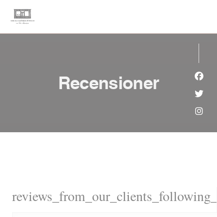
Cookie- hanteringspanel
Recensioner
Faceb
Twitt
Insta
reviews_from_our_clients_following