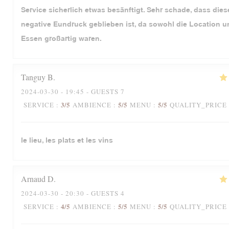
Service sicherlich etwas besänftigt. Sehr schade, dass dies
negative Eundruck geblieben ist, da sowohl die Location 
Essen großartig waren.
Tanguy
B
2024-03-30
- 19:45 - GUESTS 7
3
/5
5
/5
5
/5
SERVICE
:
AMBIENCE
:
MENU
:
QUALITY_PRICE
le lieu, les plats et les vins
Arnaud
D
2024-03-30
- 20:30 - GUESTS 4
4
/5
5
/5
5
/5
SERVICE
:
AMBIENCE
:
MENU
:
QUALITY_PRICE